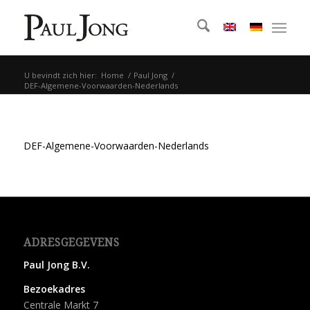
U bevindt zich hier:
Home
/
Paul Jong
/
DEF-Algemene-Voorwaarden-Nederlands
DEF-Algemene-Voorwaarden-Nederlands
ADRESGEGEVENS
Paul Jong B.V.
Bezoekadres
Centrale Markt 7