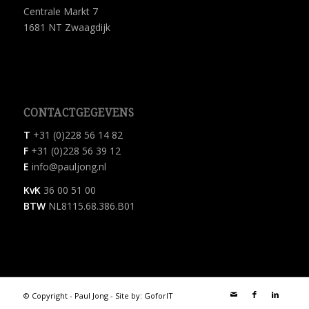
Centrale Markt 7
1681 NT Zwaagdijk
CONTACTGEGEVENS
T
+31 (0)228 56 14 82
F
+31 (0)228 56 39 12
E
info@pauljong.nl
KvK
36 00 51 00
BTW
NL8115.68.386.B01
© Copyright - Paul Jong - Site by:
GoforIT