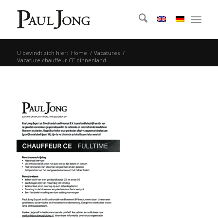
U bevindt zich hier:
Home
/
Vacatures
/
Vacature chauffeur CE binnenland