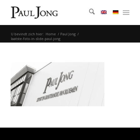
U bevindt zich hier:
Home
/
Paul Jong
/
laatste-foto-in-slide-paul-jong