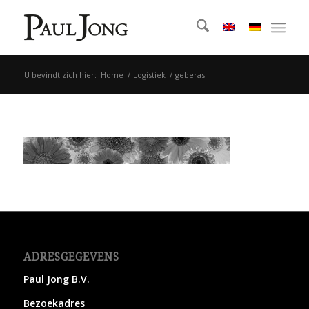
U bevindt zich hier:
Home
/
Logistiek
/
geberas
ADRESGEGEVENS
Paul Jong B.V.
Bezoekadres