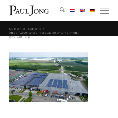
Du bist hier:
Startseite
/
An der Gesellschaft interessierte Unternehmen
/
mvo-paul-jong