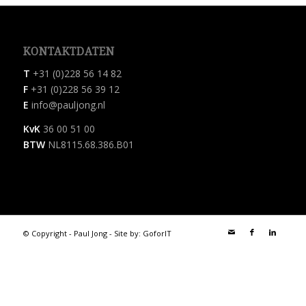
KONTAKTDATEN
T
+31 (0)228 56 14 82
F
+31 (0)228 56 39 12
E
info@pauljong.nl
KvK
36 00 51 00
BTW
NL8115.68.386.B01
© Copyright - Paul Jong - Site by:
GoforIT