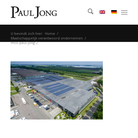
U bevindt zich hier:
Home
/
Maatschappelijk verantwoord ondernemen
/
mvo-paul-jong-2