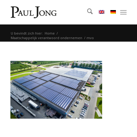
U bevindt zich hier:
Home
/
Maatschappelijk verantwoord ondernemen
/
mvo